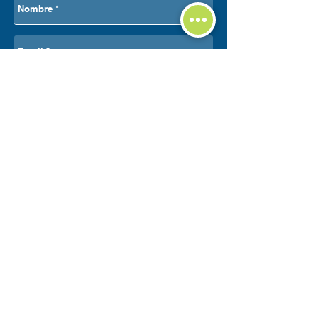
#AceroInoxidable #OilAndGas
#Mineria #Petroquimica
#AutomatizacionIndustrial
#Instrumentacion
#SeguridadIndustrial #Ingenieria
#FabricacionMetalica #Avantia
#AvantiaMetales #HechoEnMexico
Enviar