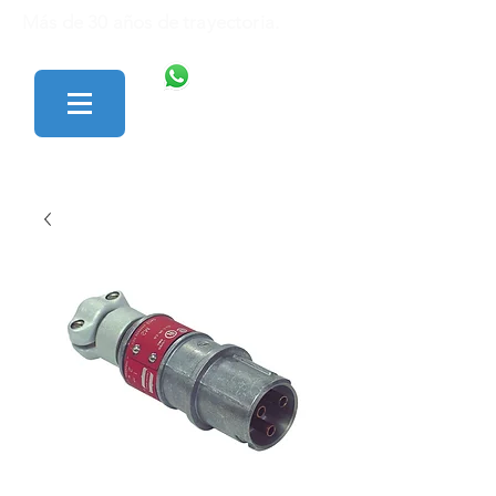
Más de 30 años de trayectoria.
446 138 1801
427 152 0242