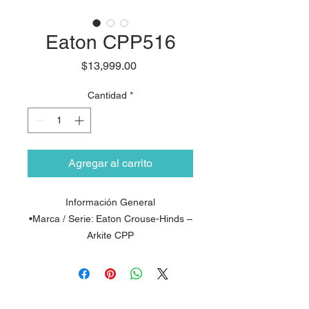
Eaton CPP516
Precio
$13,999.00
Cantidad
*
Agregar al carrito
Información General
•Marca / Serie: Eaton Crouse-Hinds –
Arkite CPP
•Modelo: CPP516
•Tipo: Clavija industrial a prueba de
explosión (Explosion Proof Plug)
•Aplicación: Áreas peligrosas