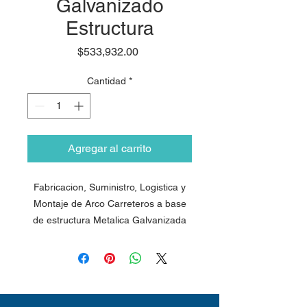
Galvanizado
Estructura
Precio
$533,932.00
Cantidad
*
Agregar al carrito
Fabricacion, Suministro, Logistica y
Montaje de Arco Carreteros a base
de estructura Metalica Galvanizada
por inmersion en Caliente al 97% y
construido en funcion de la Norma
NMX-H-001-SCFI-2008; Incluye: Obra
Civil (Preeliminares, Cimentacion y
preparativos para estructurta