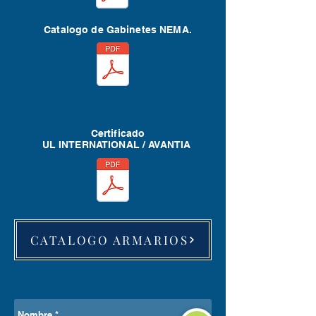
y luces de obstrucción
✅ Transporte, maniobras y montaje
Catalogo de Gabinetes NEMA.
en sitio
✅ Proyectos llave en mano
Capacidad: 200 m³
Altura: 23.32 m
Peso
Certificado
UL INTERNATIONAL / AVANTIA
CATALOGO ARMARIOS