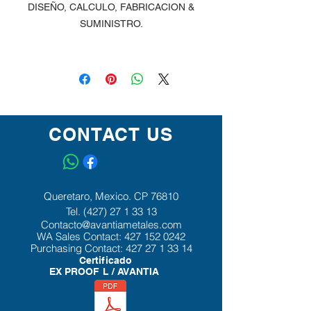
DISEÑO, CALCULO, FABRICACION &
SUMINISTRO.
CON CERTIFICADO & CARTA
GARANTIA.
CONTACT US
Queretaro, Mexico. CP 76810
Tel.
(427) 27 1 33 13
Contacto@avantiametales.com
WA Sales Contact:
427 152 0242
Purchasing Contact:
427 27 1 33 14
Certificado
EX PROOF L / AVANTIA