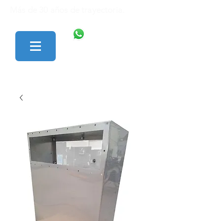
Más de 30 años de trayectoria.
446 138 1801
427 152 0242