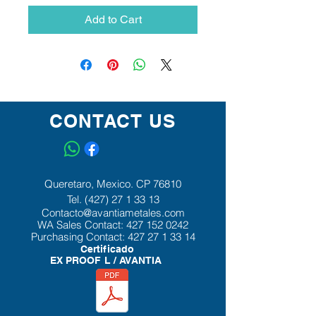
Add to Cart
CONTACT US
Queretaro, Mexico. CP 76810
Tel.
(427) 27 1 33 13
Contacto@avantiametales.com
WA Sales Contact:
427 152 0242
Purchasing Contact:
427 27 1 33 14
Certificado
EX PROOF L / AVANTIA