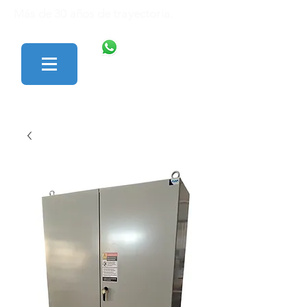
Más de 30 años de trayectoria.
446 138 1801
427 152 0242