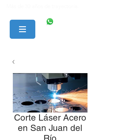
Más de 30 años de trayectoria.
446 138 1801
427 152 0242
Corte Láser Acero
en San Juan del
Río