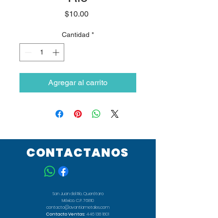
Precio
$10.00
Cantidad
*
Agregar al carrito
CONTACTANOS
San Juan del Río, Querétaro
México. C.P. 76810
contacto@avantiametales.com
Contacto Ventas:
446 138 1801