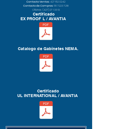
Contacto Ventas:
427 152 0242
Contacto de Compras:
55 7223 7218
Oficinas :
(427) 27 1 33 13
.
Certificado
EX PROOF L / AVANTIA
Catalogo de Gabinetes NEMA.
Certificado
UL INTERNATIONAL / AVANTIA