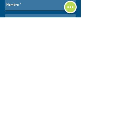
#GabinetesIndustriales
#AceroInoxidable316L
#IndustriaPetrolera
#OilAndGas
#Mineria
#AutomatizacionIndustrial
#ControlPanel
#PaileriaIndustrial
#MetalMecanica
#FabricacionIndustrial
#GabinetesElectricos
#AvantiaMetales
#IndustriaMexicana
#CustomEnclosures
#ExplosionProofEnclosure
#QueretaroIndustrial
Enviar